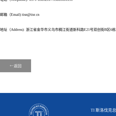
邮箱（Email):tisn@tisr.cn
地址（Address): 浙江省金华市义乌市稠江街道新科路E21号双创街B区6栋

返回
TI 斯洛伐克总部(S