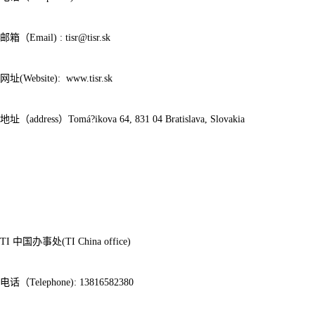
邮箱（Email) : tisr@tisr.sk
网址(Website): www.tisr.sk
地址（address）Tomá?ikova 64, 831 04 Bratislava, Slovakia
TI 中国办事处(TI China office)
电话（Telephone): 13816582380