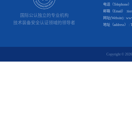
电话（Telephone） : 
邮箱（Email） :tisr@
国际公认独立的专业机构
网址(Website) : www.
技术装备安全认证领域的领导者
地址（address） : Tomá
Copyright © 