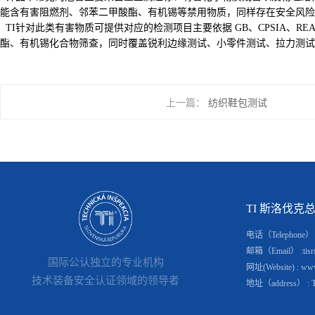
能含有害阻燃剂、邻苯二甲酸酯、有机锡等禁用物质，同样存在安全风险
TI针对此类有害物质可提供对应的检测项目主要依据 GB、CPSIA、REAC
酯、有机锡化合物筛查，同时覆盖锐利边缘测试、小零件测试、拉力测试
上一篇：
纺织鞋包测试
TI 斯洛伐克总部(S
电话（Telephone） : 
邮箱（Email） :tisr@
国际公认独立的专业机构
网址(Website) : www.
技术装备安全认证领域的领导者
地址（address） : Tomá