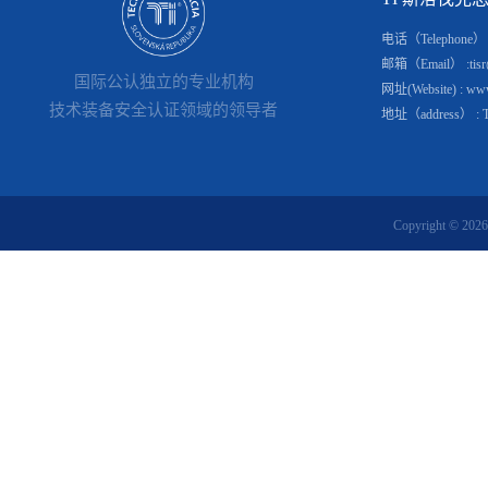
电话（Telephone） : 
邮箱（Email） :tisr@
国际公认独立的专业机构
网址(Website) : www.
技术装备安全认证领域的领导者
地址（address） : Tomá
Copyright © 