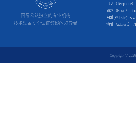
电话（Telephone） : 
邮箱（Email） :tisr@
国际公认独立的专业机构
网址(Website) : www.
技术装备安全认证领域的领导者
地址（address） : Tomá
Copyright © 