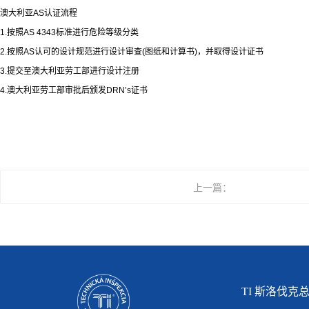
澳大利亚
AS
认证流程
1.
按照
AS 4343
标准进行危险等级分类
2.
按照
AS
认可的设计规范进行设计审查
(
图纸和计算书
)
，并取得设计证书
3.
提交至澳大利亚劳工部进行设计注册
4.
澳大利亚劳工部审批后颁发
DRN’s
证书
上一篇：
TI 斯洛伐克总部(S